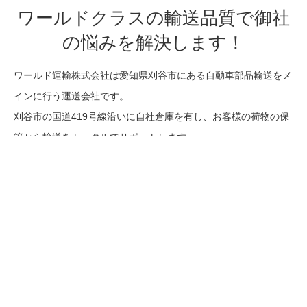
ワールドクラスの輸送品質で御社
の悩みを解決します！
ワールド運輸株式会社は愛知県刈谷市にある自動車部品輸送をメ
インに行う運送会社です。
刈谷市の国道419号線沿いに自社倉庫を有し、お客様の荷物の保
管から輸送をトータルでサポートします。
現在は自動車部品の定期便を中心としながら、軽急便も行なって
います。
また今後は、自動車部品輸送に係る各種一般貨物輸送の開始を目
指しています。
5